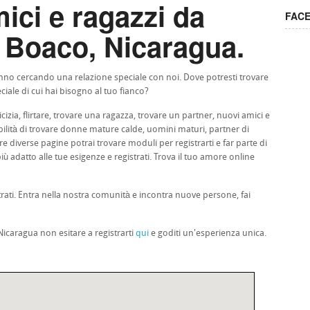
ici e ragazzi da
FAC
 Boaco, Nicaragua.
stanno cercando una relazione speciale con noi. Dove potresti trovare
ciale di cui hai bisogno al tuo fianco?
cizia, flirtare, trovare una ragazza, trovare un partner, nuovi amici e
sibilità di trovare donne mature calde, uomini maturi, partner di
e diverse pagine potrai trovare moduli per registrarti e far parte di
ù adatto alle tue esigenze e registrati. Trova il tuo amore online
trati. Entra nella nostra comunità e incontra nuove persone, fai
icaragua non esitare a registrarti
qui
e goditi un'esperienza unica.