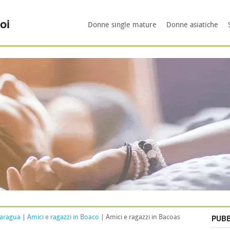
oi
Donne single mature
Donne asiatiche
PUBB
caragua
|
Amici e ragazzi in Boaco
| Amici e ragazzi in Bacoas