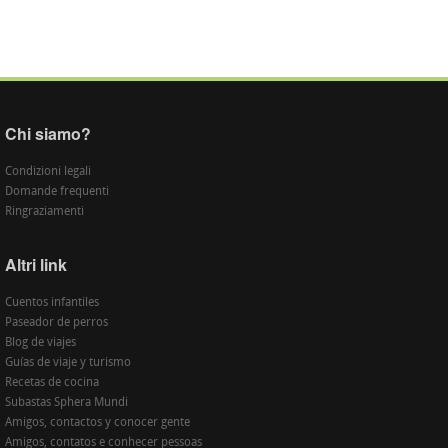
Chi siamo?
Condizioni legali
Domande frequenti
Ringraziamenti
Altri link
Cuentos infantiles
Paseador de perros
Blog de viajes
Guías de viaje y turismo
Recetas de cocina
Subastas Sphera Mundi
Amigos, contactos y conocer gente
Amigos, contatos e conhecer pessoas