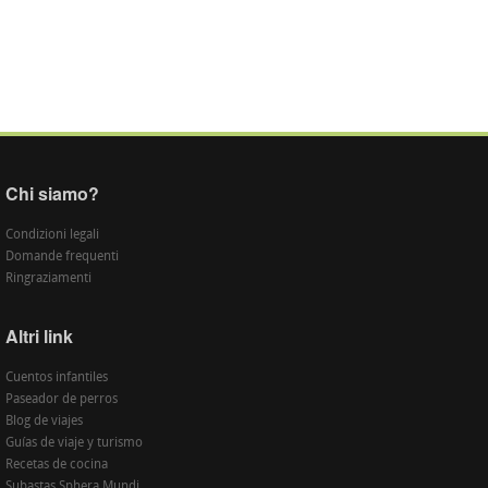
Chi siamo?
Condizioni legali
Domande frequenti
Ringraziamenti
Altri link
Cuentos infantiles
Paseador de perros
Blog de viajes
Guías de viaje y turismo
Recetas de cocina
Subastas Sphera Mundi