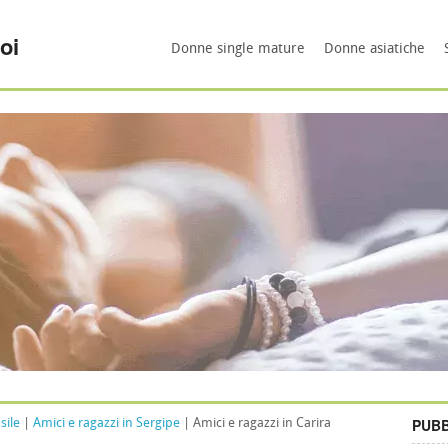
oi
Donne single mature
Donne asiatiche
PUBB
sile
|
Amici e ragazzi in Sergipe
| Amici e ragazzi in Carira