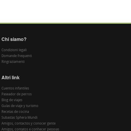
Chi siamo?
Condizioni legali
Domande frequenti
Ringraziamenti
Altri link
Cuentos infantiles
Paseador de perros
Blog de viajes
Guías de viaje y turismo
Recetas de cocina
Subastas Sphera Mundi
Amigos, contactos y conocer gente
Amigos, contatos e conhecer pessoas