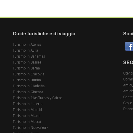
Guide turistiche e di viaggio
Soci
Turismo in Atenas
Turismo in Avila
Turismo in Bahamas
SE
Turismo in Basilea
Turismo in Berna
Utenti
Turismo in Cracovia
Uomin
Turismo in Dublín
Amici,
Turismo in Filadelfia
Amiche
Turismo in Ginebra
Contat
Turismo in Islas Turcas y Caicos
Gay e
Turismo in Lucerna
Donne
Turismo in Madrid
Turismo in Miami
Turismo in Moscú
Turismo in Nueva York