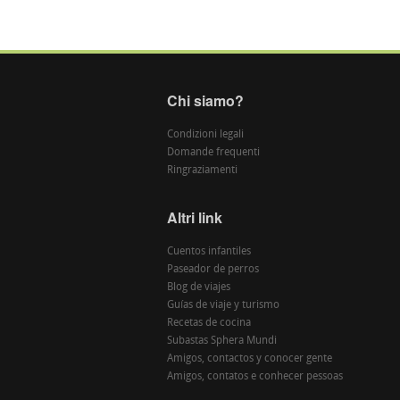
Chi siamo?
Condizioni legali
Domande frequenti
Ringraziamenti
Altri link
Cuentos infantiles
Paseador de perros
Blog de viajes
Guías de viaje y turismo
Recetas de cocina
Subastas Sphera Mundi
Amigos, contactos y conocer gente
Amigos, contatos e conhecer pessoas