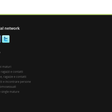
al network
O
i maturi
 ragazzi e contatti
, ragazze e contatti
ti e incontrare persone
 omosessuali
 single mature