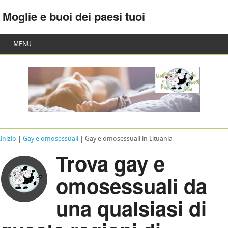
Moglie e buoi dei paesi tuoi
MENU
Inizio
|
Gay e omosessuali
| Gay e omosessuali in Lituania
Trova gay e
omosessuali da
una qualsiasi di