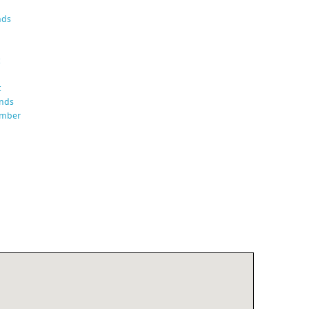
nds
t
ands
umber