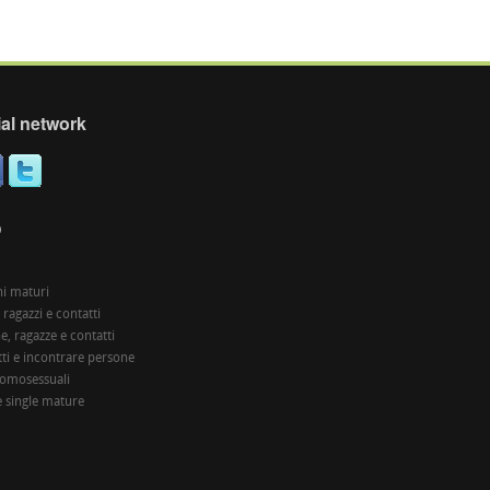
al network
O
i maturi
 ragazzi e contatti
, ragazze e contatti
ti e incontrare persone
 omosessuali
 single mature