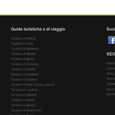
Guide turistiche e di viaggio
Soci
Turismo in Atenas
Turismo in Avila
Turismo in Bahamas
SE
Turismo in Basilea
Turismo in Berna
Utenti
Turismo in Cracovia
Uomin
Turismo in Dublín
Amici,
Turismo in Filadelfia
Amiche
Turismo in Ginebra
Contat
Turismo in Islas Turcas y Caicos
Gay e
Turismo in Lucerna
Donne
Turismo in Madrid
Turismo in Miami
Turismo in Moscú
Turismo in Nueva York