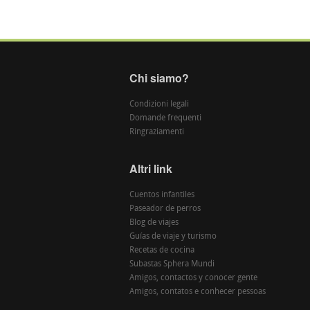
Chi siamo?
Condizioni legali
Domande frequenti
Ringraziamenti
Altri link
Cuentos infantiles
Paseador de perros
Blog de viajes
Guías de viaje y turismo
Recetas de cocina
Subastas Sphera Mundi
Amigos, contactos y conocer gente
Amigos, contatos e conhecer pessoas