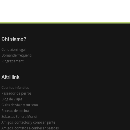
Chi siamo?
Condizioni legali
Domande frequenti
Ringraziamenti
Altri link
Cuentos infantiles
Paseador de perros
Blog de viajes
Guías de viaje y turismo
Recetas de cocina
Subastas Sphera Mundi
Amigos, contactos y conocer gente
Amigos, contatos e conhecer pessoas